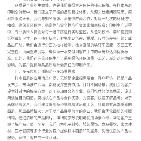
品质是企业的生命线，也是我们赢得客户信任的核心保障。在样本画册
印刷全流程中，我们建立了严格的品质管控体系，从源头杜绝问题隐患。原
材料采购环节，我们与知名纸张、油墨供应商合作，对每一批次的材料进行
抽检，确保其环保性、稳定性与安全性均符合国家相关标准；印刷生产过程
中，专业质检人员会对每一道工序进行实时监控，从色彩校准、套印精度到
纸张裁切尺寸，逐一核对标准，避免出现色差、模糊、尺寸偏差等问题；成
品出厂前，我们会进行全面的抽样检测，检查画册的装订牢固度、表面工艺
完整性、页面整洁度等，确保每一本交付到客户手中的画册都达到优质标
准。此外，我们还注重环保生产，采用绿色环保油墨与工艺，减少对环境的
影响，为客户提供兼具品质与社会责任的印刷产品。
四、多元应用：适配企业多场景需求
样本画册的应用场景广泛，无论是企业招商展会、客户拜访，还是产品
发布会、市场推广活动，都能发挥重要作用。针对不同场景，我们会为客户
提供针对性的解决方案：对于参加展会的企业，我们推荐轻便易携带、设计
简洁醒目的画册，突出核心产品与合作优势，方便客户快速了解品牌；对于
高端品牌客户，我们建议采用特种纸与精致后道工艺，打造具有高端质感的
画册，彰显品牌档次；对于以产品展示为主的企业，我们会优化画册的排版
结构，通过清晰的产品图片、详细的参数说明与使用场景介绍，帮助客户直
观了解产品价值。至今，我们已为电子科技、服装服饰、食品餐饮、家居建
材、医疗健康等多个行业的客户提供样本画册印刷服务，凭借优质的产品与
服务，获得了客户的一致认可。