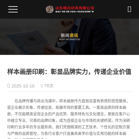
样本画册印刷：彰显品牌实力，传递企业价值​
78次
2025-10-10
在品牌传播与商业沟通中，样本画册作为直观且富有质感的视觉载体，
是企业展示形象、传递信息、拓展市场的重要工具。一套高品质的样本画
册，不仅能精准呈现企业的产品优势、服务特色与文化理念，更能在客户心
中建立专业、可靠的品牌印象，成为连接企业与市场的关键桥梁。作为深耕
印刷行业多年的专业服务商，我们凭借精湛的工艺技术、个性化的定制方案
与严格的品质管控，为各行业客户打造兼具美学价值与实用功能的样本画