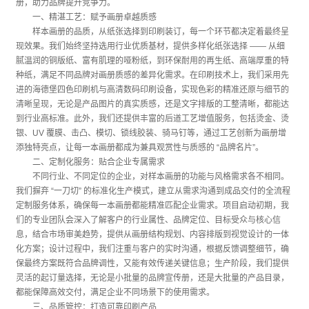
册，助力品牌提升竞争力。
一、精湛工艺：赋予画册卓越质感
样本画册的品质，从纸张选择到印刷装订，每一个环节都决定着最终呈
现效果。我们始终坚持选用行业优质基材，提供多样化纸张选择 —— 从细
腻温润的铜版纸、富有肌理的哑粉纸，到环保耐用的再生纸、高端厚重的特
种纸，满足不同品牌对画册质感的差异化需求。在印刷技术上，我们采用先
进的海德堡四色印刷机与高清数码印刷设备，实现色彩的精准还原与细节的
清晰呈现，无论是产品图片的真实质感，还是文字排版的工整清晰，都能达
到行业高标准。此外，我们还提供丰富的后道工艺增值服务，包括烫金、烫
银、UV 覆膜、击凸、模切、锁线胶装、骑马钉等，通过工艺创新为画册增
添独特亮点，让每一本画册都成为兼具观赏性与质感的 “品牌名片”。
二、定制化服务：贴合企业专属需求
不同行业、不同定位的企业，对样本画册的功能与风格需求各不相同。
我们摒弃 “一刀切” 的标准化生产模式，建立从需求沟通到成品交付的全流程
定制服务体系，确保每一本画册都能精准匹配企业需求。项目启动初期，我
们的专业团队会深入了解客户的行业属性、品牌定位、目标受众与核心信
息，结合市场审美趋势，提供从画册结构规划、内容排版到视觉设计的一体
化方案；设计过程中，我们注重与客户的实时沟通，根据反馈调整细节，确
保最终方案既符合品牌调性，又能有效传递关键信息；生产阶段，我们提供
灵活的起订量选择，无论是小批量的品牌宣传册，还是大批量的产品目录，
都能保障高效交付，满足企业不同场景下的使用需求。
三、品质管控：打造可靠印刷产品