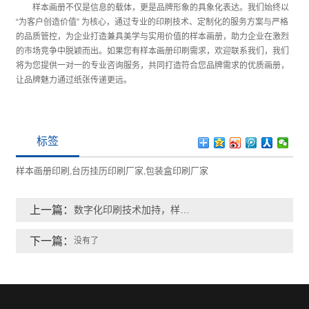
样本画册不仅是信息的载体，更是品牌形象的具象化表达。我们始终以
“为客户创造价值” 为核心，通过专业的印刷技术、定制化的服务方案与严格
的品质管控，为企业打造兼具美学与实用价值的样本画册，助力企业在激烈
的市场竞争中脱颖而出。如果您有样本画册印刷需求，欢迎联系我们，我们
将为您提供一对一的专业咨询服务，共同打造符合您品牌需求的优质画册，
让品牌魅力通过纸张传递更远。
标签
样本画册印刷
台历挂历印刷厂家
包装盒印刷厂家
,
,
上一篇：
数字化印刷技术加持，样本画册与台历挂历如何实现 “快速响应与个性化”？​
下一篇：
没有了