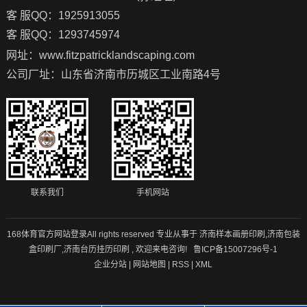
客 服QQ：1925913055
客 服QQ：1293745974
网址：www.fitzpatricklandscaping.com
公司厂址：山东省济南市历城区工业南路4号
联系我们
手机网站
168体育官方网站登录All rights reserved 专业从事于
济南样本画册印刷
,
济南包装
盒印刷厂
,
济南台历挂历印刷
, 欢迎来电咨询!
鲁ICP备15007296号-1
企业分站
|
网站地图
|
RSS
|
XML