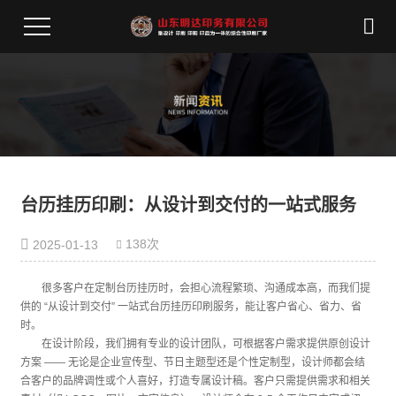
台历挂历印刷：从设计到交付的一站式服务​
138次
2025-01-13
很多客户在定制台历挂历时，会担心流程繁琐、沟通成本高，而我们提
供的 “从设计到交付” 一站式台历挂历印刷服务，能让客户省心、省力、省
时。
在设计阶段，我们拥有专业的设计团队，可根据客户需求提供原创设计
方案 —— 无论是企业宣传型、节日主题型还是个性定制型，设计师都会结
合客户的品牌调性或个人喜好，打造专属设计稿。客户只需提供需求和相关