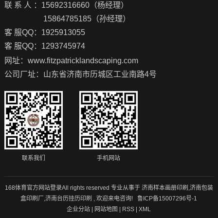
联 系 人 ：15692316660（杨经理）
15864785185（孙经理）
客 服QQ：1925913055
客 服QQ：1293745974
网址：www.fitzpatricklandscaping.com
公司厂址：山东省济南市历城区工业南路4号
联系我们
手机网站
168体育官方网站登录All rights reserved 专业从事于
济南样本画册印刷
,
济南包装
盒印刷厂
,
济南台历挂历印刷
, 欢迎来电咨询!
鲁ICP备15007296号-1
企业分站
|
网站地图
|
RSS
|
XML