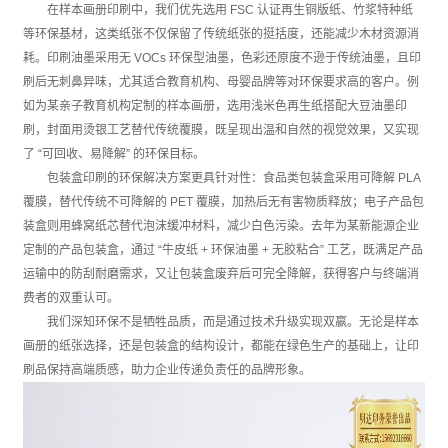
在样本画册印刷中，我们优先选用 FSC 认证再生铜版纸、竹浆特种纸
等环保基材，这类纸张不仅保留了传统纸张的挺括度，还能减少木材资源消
耗。印刷油墨采用无 VOCs 环保型油墨，色彩还原度不逊于传统油墨，且印
刷后无刺鼻异味，尤其适合教育机构、母婴品牌等对环保要求高的客户。例
如为某亲子教育机构定制的样本画册，选用浅米色再生纸搭配大豆油墨印
刷，封面用烫银工艺替代传统覆膜，既呈现出温和自然的视觉效果，又实现
了 “可回收、易降解” 的环保目标。
包装盒印刷的环保解决方案更具针对性：食品类包装盒采用可降解 PLA
覆膜，替代传统不可降解的 PET 覆膜，加热后无有害物质释放；电子产品包
装盒则用蜂窝纸芯替代泡沫缓冲材料，减少白色污染。去年为某新能源企业
定制的产品包装盒，通过 “牛皮纸 + 环保油墨 + 无胶粘合” 工艺，既满足产品
运输中的防刮耐磨需求，又让包装盒废弃后可完全降解，获得客户与终端消
费者的双重认可。
我们深知环保不是牺牲品质，而是通过技术升级实现双赢。无论是样本
画册的纸张选择，还是包装盒的结构设计，都能在绿色生产的基础上，让印
刷品保持高端质感，助力企业传递负责任的品牌形象。