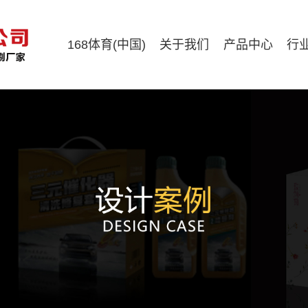
168体育(中国)
关于我们
产品中心
行