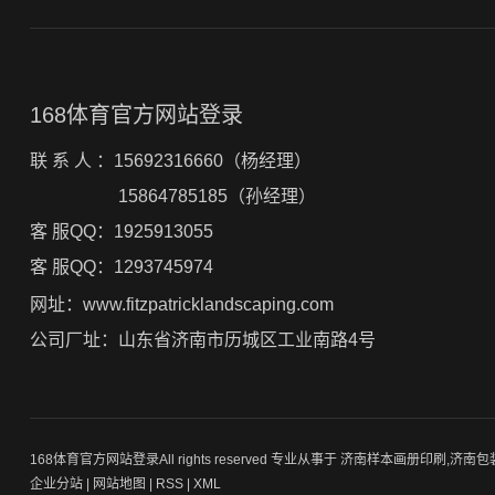
168体育官方网站登录
联 系 人 ：15692316660（杨经理）
15864785185（孙经理）
客 服QQ：1925913055
客 服QQ：1293745974
网址：www.fitzpatricklandscaping.com
公司厂址：山东省济南市历城区工业南路4号
168体育官方网站登录All rights reserved 专业从事于
济南样本画册印刷
,
济南包
企业分站
|
网站地图
|
RSS
|
XML