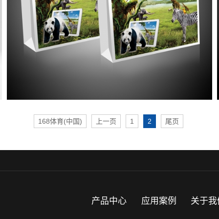
168体育(中国)
上一页
1
2
尾页
产品中心
应用案例
关于我