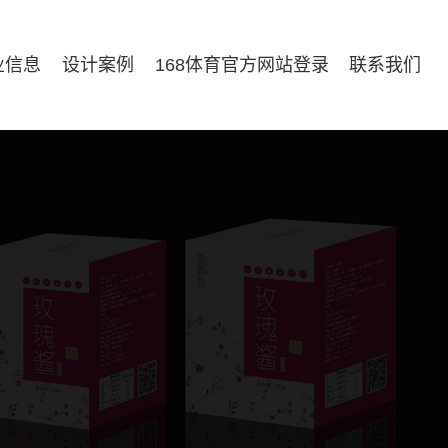
业信息
设计案例
168体育官方网站登录
联系我们