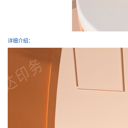
详细介绍：